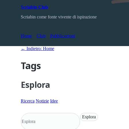
Scriabin Club
Scriabin come fonte vivente di ispirazione
Home
Club
Pubblicazioni
← Indietro: Home
Tags
Esplora
Ricerca
Notizie
Idee